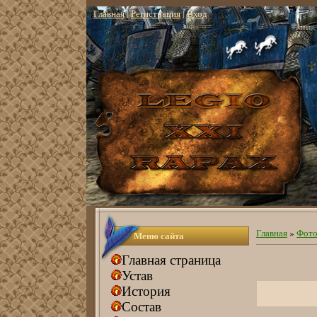
Главная
|
Регистрация
|
Вход
Главная
»
Фото
Меню сайта
Главная страница
Устав
История
Состав