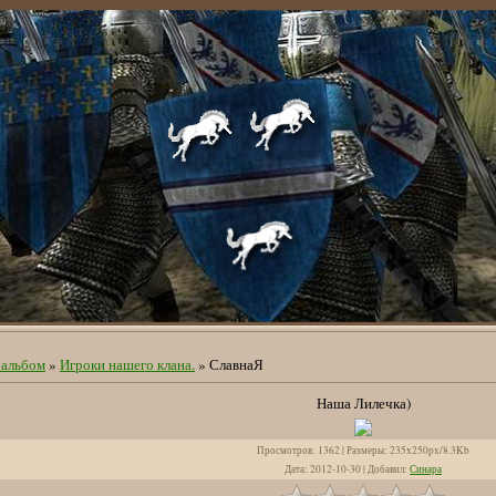
альбом
»
Игроки нашего клана.
» СлавнаЯ
Наша Лилечка)
Просмотров
: 1362 |
Размеры
: 235x250px/8.3Kb
Дата
: 2012-10-30 |
Добавил
:
Синара