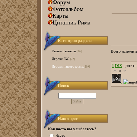
Форум
Фотоальбом
Карты
Цитатник Рима
Категории раздела
Всего коммент
Разные разности
[26]
Игроки RW.
[22]
1
DIS
(2012-11
Игроки нашего клана.
[99]
0
Поиск
Наш опрос
Как часто вы улыбаетесь?
Часто