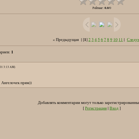
Рейтинг
:
0.0
/
0
1
« Предыдущая
| [
]
2
3
4
5
6
7
8
9
10
11
|
Следу
1
ариев
:
-01 3:13 AM)
Ангелочек прям))
Добавлять комментарии могут только зарегистрированны
[
Регистрация
|
Вход
]