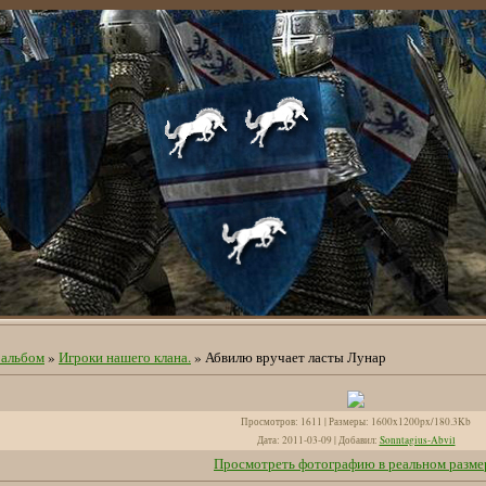
альбом
»
Игроки нашего клана.
» Абвилю вручает ласты Лунар
Просмотров
: 1611 |
Размеры
: 1600x1200px/180.3Kb
Дата
: 2011-03-09 |
Добавил
:
Sonntagius-Abvil
Просмотреть фотографию в реальном разме