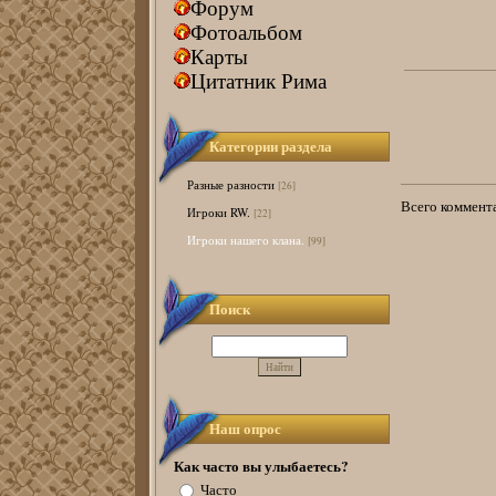
Форум
Фотоальбом
Карты
Цитатник Рима
Категории раздела
Разные разности
[26]
Всего коммент
Игроки RW.
[22]
Игроки нашего клана.
[99]
Поиск
Наш опрос
Как часто вы улыбаетесь?
Часто