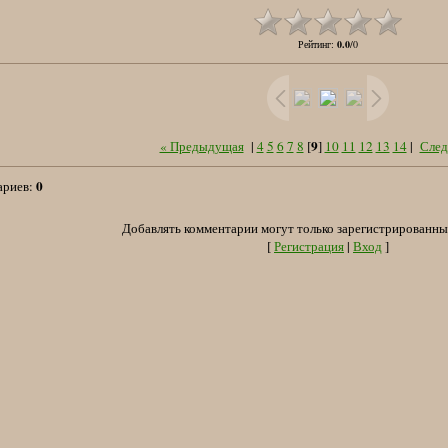
Рейтинг
:
0.0
/
0
9
« Предыдущая
|
4
5
6
7
8
[
]
10
11
12
13
14
|
След
0
ариев
:
Добавлять комментарии могут только зарегистрированны
[
Регистрация
|
Вход
]