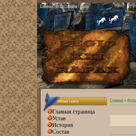
Главная
|
Регистрация
|
Вход
Главная
»
Фото
Меню сайта
Главная страница
Устав
История
Состав