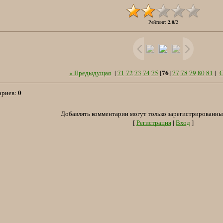
Рейтинг
:
2.0
/
2
76
« Предыдущая
|
71
72
73
74
75
[
]
77
78
79
80
81
|
С
0
ариев
:
Добавлять комментарии могут только зарегистрированны
[
Регистрация
|
Вход
]