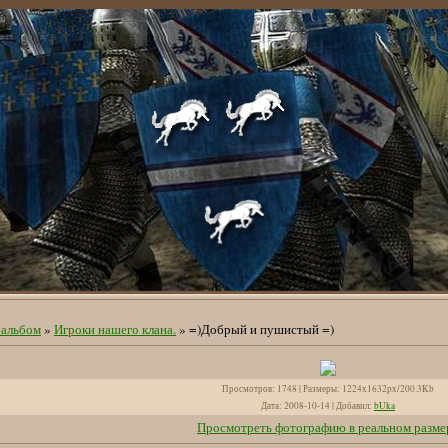
альбом
»
Игроки нашего клана.
» =)Добрый и пушистый =)
Просмотров
: 1748 |
Размеры
: 1224x1632px/200.3Kb
Дата
: 2008-10-14 |
Добавил
:
bUka
Просмотреть фотографию в реальном разме