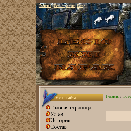
Главная
|
Регистрация
|
Вход
Главная
»
Фото
Меню сайта
Главная страница
Устав
История
Состав