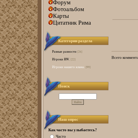
Форум
Фотоальбом
Карты
Цитатник Рима
Категории раздела
Разные разности
[26]
Всего коммент
Игроки RW.
[22]
Игроки нашего клана.
[99]
Поиск
Наш опрос
Как часто вы улыбаетесь?
Часто