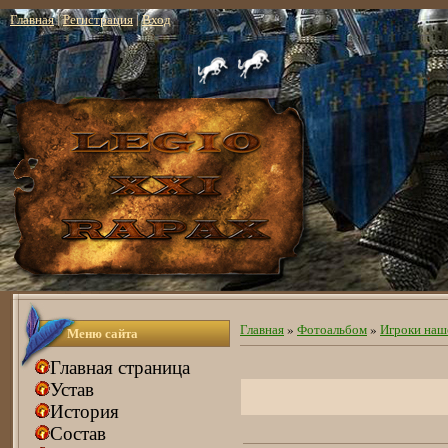
Главная
|
Регистрация
|
Вход
Главная
»
Фотоальбом
»
Игроки наше
Меню сайта
Главная страница
Устав
История
Состав