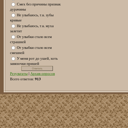
Смех без причины признак
дурачины
Не улыбаюсь, т.к. зубы
кривые
Не улыбаюсь, т.к. муха
залетит
От улыбки стало всем
страшней
От улыбки стало всем
смешней
У меня рот до ушей, хоть
завязочки пришей
Результаты
|
Архив опросов
913
Всего ответов:
Co