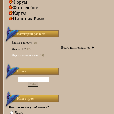
Форум
Фотоальбом
Карты
Цитатник Рима
Категории раздела
Разные разности
[26]
0
Всего комментариев
:
Игроки RW.
[22]
Игроки нашего клана.
[99]
Поиск
Наш опрос
Как часто вы улыбаетесь?
Часто