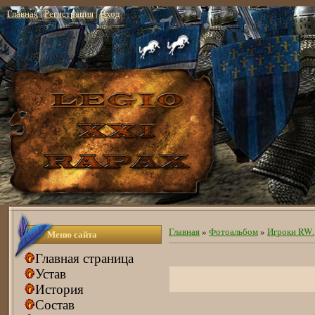
Главная
|
Регистрация
|
Вход
Главная
»
Фотоальбом
»
Игроки RW.
Меню сайта
Главная страница
Устав
История
Состав