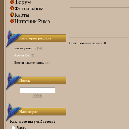
Форум
Фотоальбом
Карты
Цитатник Рима
Категории раздела
0
Всего комментариев
:
Разные разности
[26]
Игроки RW.
[22]
Игроки нашего клана.
[99]
Поиск
Наш опрос
Как часто вы улыбаетесь?
Часто