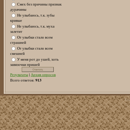
Смех без причины признак
дурачины
Не улыбаюсь, т.к. зубы
кривые
Не улыбаюсь, т.к. муха
залетит
От улыбки стало всем
страшней
От улыбки стало всем
смешней
У меня рот до ушей, хоть
завязочки пришей
Результаты
|
Архив опросов
913
Всего ответов:
Co