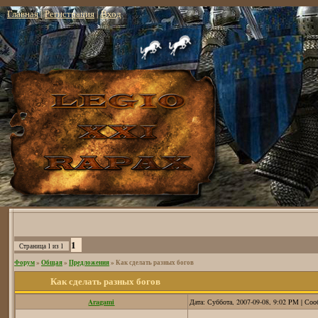
Главная
|
Регистрация
|
Вход
1
Страница
1
из
1
Форум
»
Общая
»
Предложения
»
Как сделать разных богов
Как сделать разных богов
Aragami
Дата: Суббота, 2007-09-08, 9:02 PM | Со