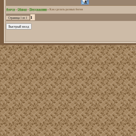
Форум
»
Общая
»
Предложения
»
Как сделать разных богов
1
Страница
1
из
1
Co