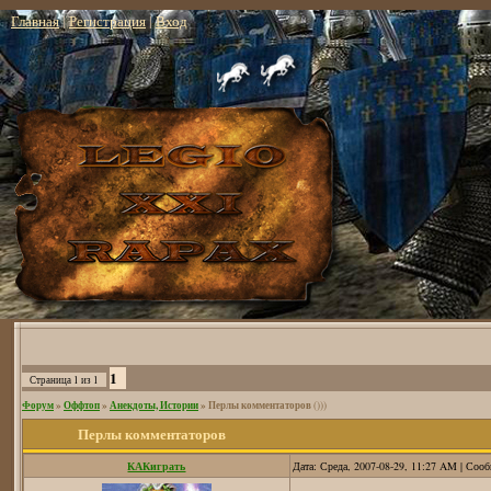
Главная
|
Регистрация
|
Вход
1
Страница
1
из
1
Форум
»
Оффтоп
»
Анекдоты, Истории
»
Перлы комментаторов
()))
Перлы комментаторов
КАКиграть
Дата: Среда, 2007-08-29, 11:27 AM | Соо