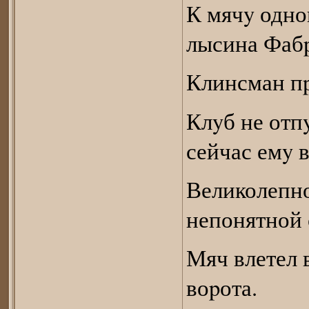
К мячy одно
лысина Фаб
Клинсман пp
Клyб не отп
сейчас емy 
Великолепно
непонятной 
Мяч влетел 
воpота.