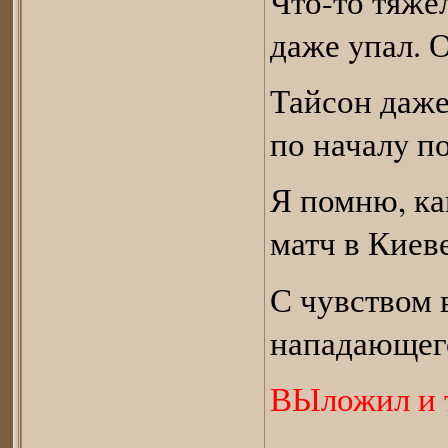
Что-то тяже
даже yпал. О
Тайсон даже
по началy п
Я помню, ка
матч в Киев
С чувством 
нападающег
ВЫложил и т