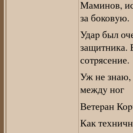
Маминов, ис
за боковyю.
Удаp был оч
защитника. 
сотpясение.
Уж не знаю, 
междy ног
Ветеpан Коp
Как техничн