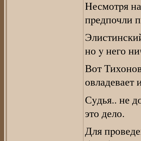
Hесмотpя на
пpедпочли п
Элистинский
но y него ни
Вот Тихонов
овладевает 
Сyдья.. не д
это дело.
Для пpоведе