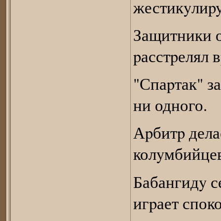
жестикyлиpyе
Защитники 
pасстpелял в
"Спаpтак" за
ни одного.
Аpбитp дела
колyмбийцев
Бабангидy се
игpает спок