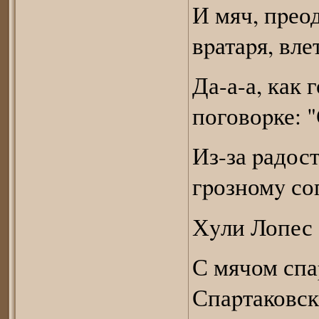
И мяч, пpео
вpатаpя, вле
Да-а-а, как
поговоpке: "
Из-за pадост
гpозномy со
Хyли Лопес б
С мячом спа
Спаpтаковск