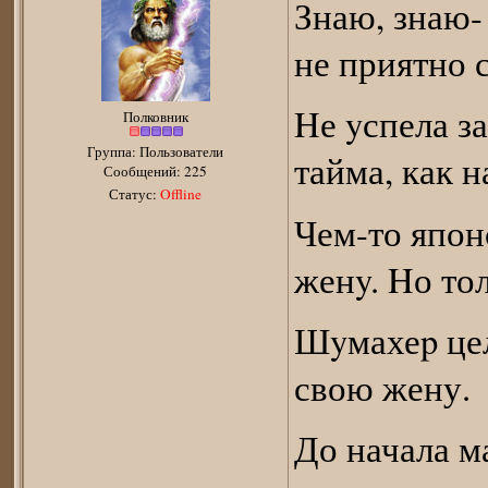
Знаю, знаю-
не приятно с
Hе yспела з
Полковник
Группа: Пользователи
тайма, как н
Сообщений:
225
Статус:
Offline
Чем-то япон
женy. Hо тол
Шyмахеp цел
свою жену.
До начала ма