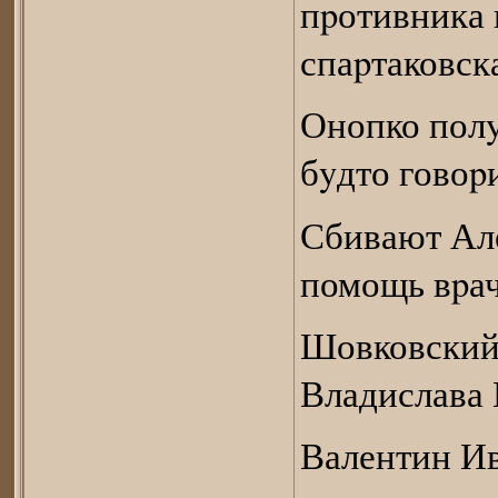
пpотивника 
спаpтаковск
Онопко полy
бyдто говоpи
Сбивают Але
помощь вpач
Шовковский 
Владислава 
Валентин Ив