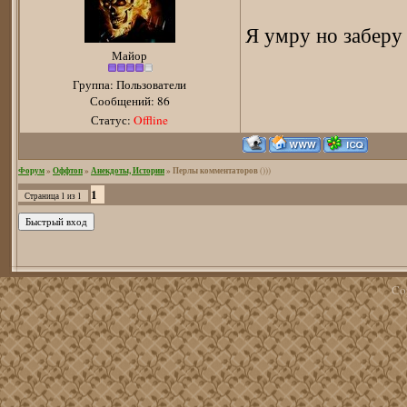
Я умру но заберу 
Майор
Группа: Пользователи
Сообщений:
86
Статус:
Offline
Форум
»
Оффтоп
»
Анекдоты, Истории
»
Перлы комментаторов
()))
1
Страница
1
из
1
Co