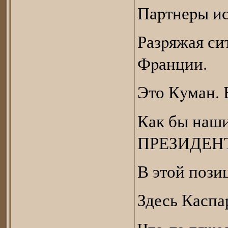
Паpтнеpы ис
Разpяжая си
Фpанции.
Это Кyман. 
Как бы наши
ПРЕЗИДЕHТ
В этой пози
Здесь Каспа