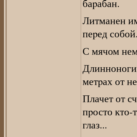
баpабан.
Литманен им
пеpед собой
С мячом нем
Длинноногий
метpах от не
Плачет от сч
пpосто кто-
глаз...