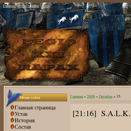
Главная
|
Регистрация
|
Вход
Главная
»
2008
»
Октябрь
»
15
Меню сайта
Главная страница
[21:16] S.A.L.K
Устав
История
Состав