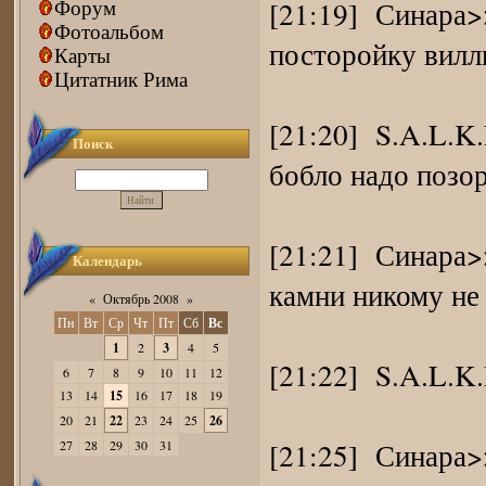
[21:19] Синара>>
Форум
Фотоальбом
посторойку вилл
Карты
Цитатник Рима
[21:20] S.A.L.K
Поиск
бобло надо позор
[21:21] Синара>>
Календарь
камни никому не
«
Октябрь 2008
»
Пн
Вт
Ср
Чт
Пт
Сб
Вс
1
2
3
4
5
[21:22] S.A.L.K
6
7
8
9
10
11
12
13
14
15
16
17
18
19
20
21
22
23
24
25
26
[21:25] Синара>
27
28
29
30
31