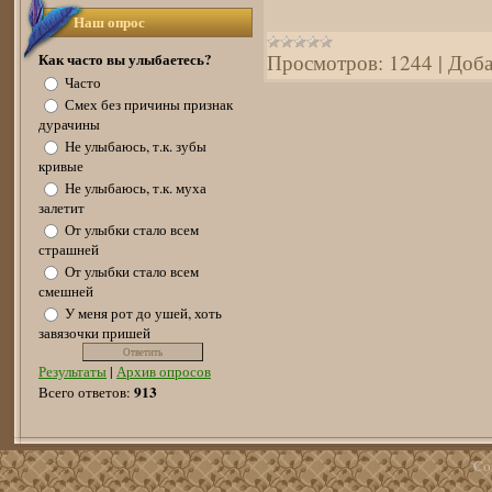
Наш опрос
Как часто вы улыбаетесь?
Просмотров:
1244
|
Доба
Часто
Смех без причины признак
дурачины
Не улыбаюсь, т.к. зубы
кривые
Не улыбаюсь, т.к. муха
залетит
От улыбки стало всем
страшней
От улыбки стало всем
смешней
У меня рот до ушей, хоть
завязочки пришей
Результаты
|
Архив опросов
913
Всего ответов:
Co