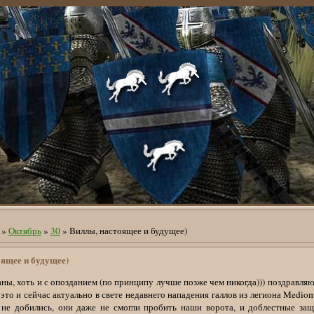
»
Октябрь
»
30
» Виллы, настоящее и будущее)
оящее и будущее)
ны, хоть и с опозданием (по принципу лучше позже чем никогда))) поздравля
это и сейчас актуально в свете недавнего нападения галлов из легиона Mediom
 не добились, они даже не смогли пробить наши ворота, и доблестные за