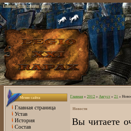
Главная
|
Регистрация
|
Вход
Главная
»
2012
»
Август
»
21
» Ново
Меню сайта
Главная страница
Новости
Устав
Вы читаете о
История
Состав