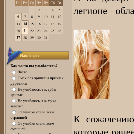
Пн
Вт
Ср
Чт
Пт
Сб
Вс
легионе - обл
1
2
3
4
5
6
7
8
9
10
11
12
13
14
15
16
17
18
19
20
21
22
23
24
25
26
27
28
29
30
31
Наш опрос
Как часто вы улыбаетесь?
Часто
Смех без причины признак
дурачины
Не улыбаюсь, т.к. зубы
кривые
Не улыбаюсь, т.к. муха
залетит
От улыбки стало всем
К сожалению
страшней
От улыбки стало всем
которые ранее
смешней