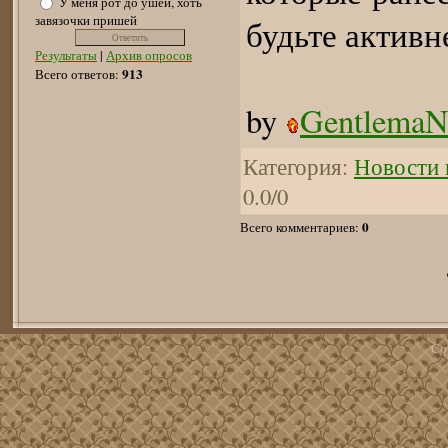
У меня рот до ушей, хоть
завязочки пришей
будьте активн
Результаты
|
Архив опросов
913
Всего ответов:
by
GentlemaN
Категория
:
Новости 
0.0
/
0
0
Всего комментариев
:
Co