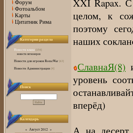
XXI Rapax. С
Форум
Фотоальбом
целом, к со
Карты
Цитатник Рима
поэтому сег
наших соклан
Категории раздела
Новости клана
[154]
новости легионеров
Новости для игроков RomeWar
[63]
СлавнаЯ(8)
Новости Администрации
[4]
уровень соот
Поиск
останавлива
вперёд)
Календарь
А на десерт
«
Август 2012
»