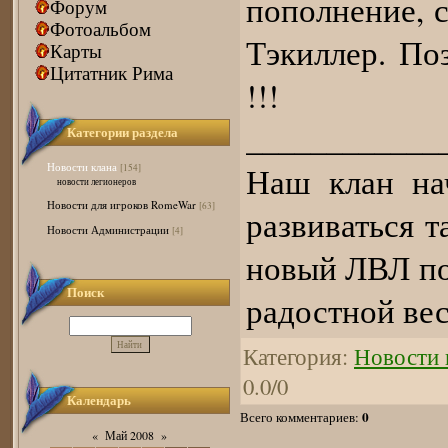
пополнение, 
Форум
Фотоальбом
Тэкиллер. По
Карты
Цитатник Рима
!!!
____________
Категории раздела
Новости клана
Наш клан на
[154]
новости легионеров
Новости для игроков RomeWar
[63]
развиваться 
Новости Администрации
[4]
новый ЛВЛ по
Поиск
радостной вес
Категория
:
Новости 
0.0
/
0
Календарь
0
Всего комментариев
:
«
Май 2008
»