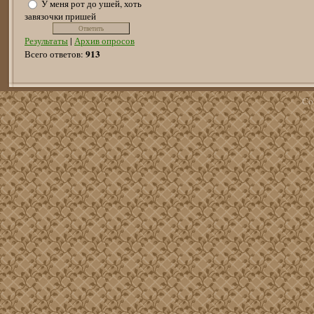
У меня рот до ушей, хоть
завязочки пришей
Результаты
|
Архив опросов
913
Всего ответов:
Co