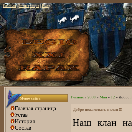
Главная
|
Регистрация
|
Вход
Главная
»
2008
»
Май
»
12
» Добро п
Меню сайта
Главная страница
Добро пожаловать в клан !!!
Устав
Наш клан на
История
Состав