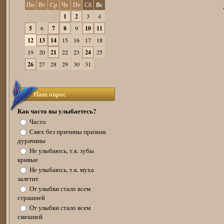
Пн
Вт
Ср
Чт
Пт
Сб
Вс
1
2
3
4
5
6
7
8
9
10
11
12
13
14
15
16
17
18
19
20
21
22
23
24
25
26
27
28
29
30
31
Наш опрос
Как часто вы улыбаетесь?
Часто
Смех без причины признак
дурачины
Не улыбаюсь, т.к. зубы
кривые
Не улыбаюсь, т.к. муха
залетит
От улыбки стало всем
страшней
От улыбки стало всем
смешней