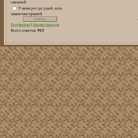
смешней
У меня рот до ушей, хоть
завязочки пришей
Результаты
|
Архив опросов
913
Всего ответов:
Co