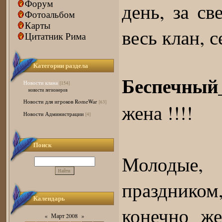
Форум
день, за с
Фотоальбом
Карты
весь клан, 
Цитатник Рима
Категории раздела
Беспечный
Новости клана
[154]
новости легионеров
Новости для игроков RomeWar
[63]
жена !!!!
Новости Администрации
[4]
Поиск
Молодые, 
празднико
Календарь
конечно же
«
Март 2008
»