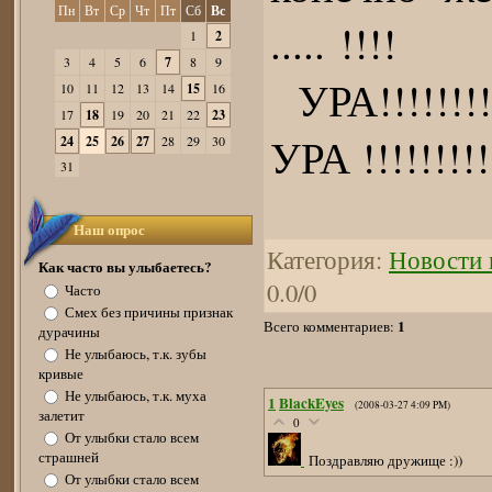
Пн
Вт
Ср
Чт
Пт
Сб
Вс
..... !!!!
1
2
3
4
5
6
7
8
9
УРА!!!!!!!!!!
10
11
12
13
14
15
16
17
18
19
20
21
22
23
УРА !!!!!!!!!
24
25
26
27
28
29
30
31
Наш опрос
Категория
:
Новости 
Как часто вы улыбаетесь?
0.0
/
0
Часто
Смех без причины признак
1
Всего комментариев
:
дурачины
Не улыбаюсь, т.к. зубы
кривые
Не улыбаюсь, т.к. муха
1
BlackEyes
(2008-03-27 4:09 PM)
залетит
0
От улыбки стало всем
страшней
Поздравляю дружище :))
От улыбки стало всем