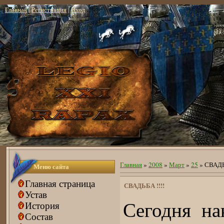
Главная
|
Регистрация
|
Вход
Главная
»
2008
»
Март
»
25
» СВАДЬБ
Меню сайта
Главная страница
СВАДЬБА !!!!
Устав
Сегодня на
История
Состав