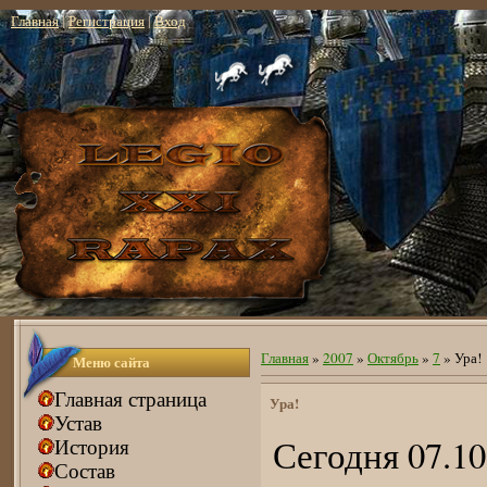
Главная
|
Регистрация
|
Вход
Главная
»
2007
»
Октябрь
»
7
» Ура!
Меню сайта
Главная страница
Ура!
Устав
Сегодня 07.10
История
Состав