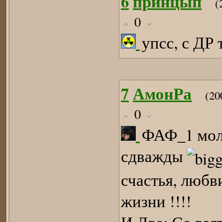
6
принцып
(
0
упсс, с ДР
7
АмонРа
(20
0
ФАФ_1 моло
сдважды
счастья, любв
жизни !!!!