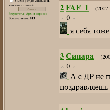
У меня рот до ушей, хоть
2
FAF_1
завязочки пришей
(2007
Результаты
|
Архив опросов
0
913
Всего ответов:
я себя тож
3
Синара
(20
0
А с ДР не 
поздравляешь 