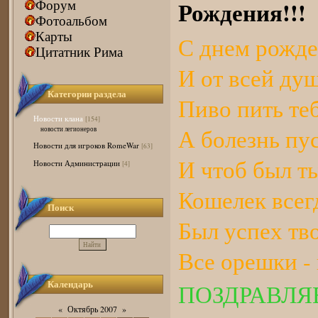
Рождения!!!
Форум
Фотоальбом
Карты
С днем рожде
Цитатник Рима
И от всей ду
Категории раздела
Пиво пить теб
Новости клана
[154]
А болезнь пус
новости легионеров
Новости для игроков RomeWar
[63]
И чтоб был ты
Новости Администрации
[4]
Кошелек всег
Поиск
Был успех тв
Все орешки - 
Календарь
ПОЗДРАВЛЯЕ
«
Октябрь 2007
»