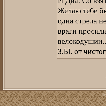
И Два: Со взя
Желаю тебе бы
одна стрела н
враги просили
велокодушии..
З.Ы. от чист
Co