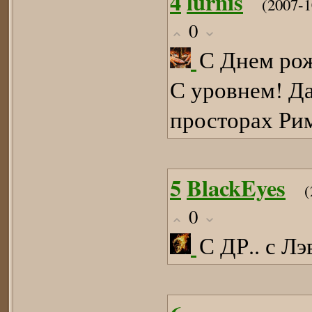
4
lurnis
(2007-1
0
С Днем рож
С уровнем! Д
просторах Ри
5
BlackEyes
(
0
С ДР.. с Лэ