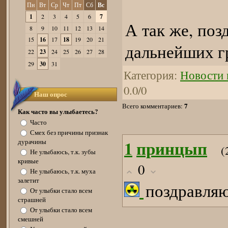
Пн
Вт
Ср
Чт
Пт
Сб
Вс
1
2
3
4
5
6
7
А так же, поз
8
9
10
11
12
13
14
15
16
17
18
19
20
21
дальнейших г
22
23
24
25
26
27
28
29
30
31
Категория
:
Новости 
0.0
/
0
Наш опрос
7
Всего комментариев
:
Как часто вы улыбаетесь?
Часто
Смех без причины признак
1
принцып
дурачины
(
Не улыбаюсь, т.к. зубы
кривые
0
Не улыбаюсь, т.к. муха
залетит
поздравляю
От улыбки стало всем
страшней
От улыбки стало всем
смешней