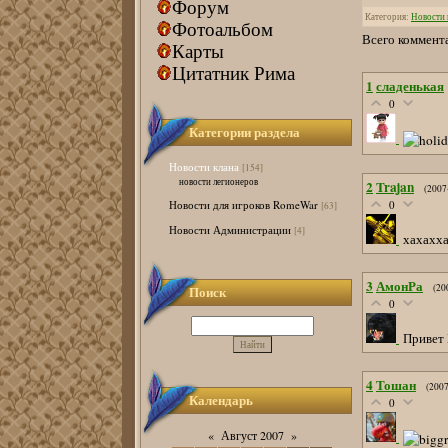
Форум
Категория
:
Новости 
Фотоальбом
Всего коммент
Карты
Цитатник Рима
1
сладенькая
0
Категории раздела
Новости клана
[154]
новости легионеров
2
Trajan
(2007
Новости для игроков RomeWar
0
[63]
Новости Администрации
[4]
хахахха.
3
АмонРа
(20
Поиск
0
Привет 
4
Тошан
(200
Календарь
0
«
Август 2007
»