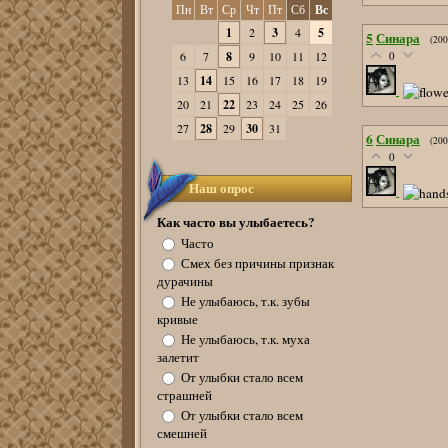
Пн
Вт
Ср
Чт
Пт
Сб
Вс
1
2
3
4
5
5
Синара
(200
6
7
8
9
10
11
12
0
13
14
15
16
17
18
19
20
21
22
23
24
25
26
27
28
29
30
31
6
Синара
(200
0
Наш опрос
Как часто вы улыбаетесь?
Часто
Смех без причины признак
дурачины
Не улыбаюсь, т.к. зубы
кривые
Не улыбаюсь, т.к. муха
залетит
От улыбки стало всем
страшней
От улыбки стало всем
смешней