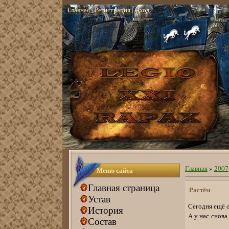
Главная
|
Регистрация
|
Вход
Главная
»
2007
Меню сайта
Главная страница
Растём
Устав
Сегодня ещё о
История
А у нас снов
Состав