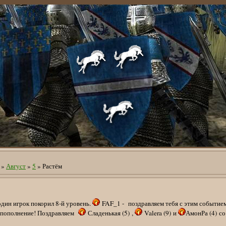
»
Август
»
5
» Растём
дин игрок покорил 8-й уровень.
FAF_1 - поздравляем тебя с этим событием
а пополнение! Поздравляем
Сладенькая (5) ,
Valera (9) и
АмонРа (4) со