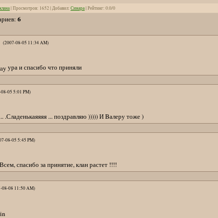
клана
|
Просмотров
: 1652 |
Добавил
:
Синара
|
Рейтинг
:
0.0
/
0
6
ариев
:
(2007-08-05 11:34 AM)
ура и спасибо что приняли
-08-05 5:01 PM)
. .Сладенькаяяяя ... поздравляю ))))) И Bалеру тоже )
07-08-05 5:45 PM)
Всем, спасибо за принятие, клан растет !!!!
7-08-08 11:50 AM)