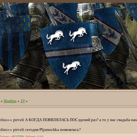
»
Ноябрь
»
19
»
elius>> pirveli А КОГДА ПОЯВЛЯЛАСЬ ПОСлдений раз? а то у нас свадьба наме
lius>> pirveli сегодня Pljamochka появлялась?
Добавил
:
sHUSTRIk
|
Рейтинг
:
0.0
/
0