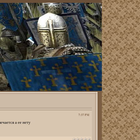
7:37 PM
чается а ее нету