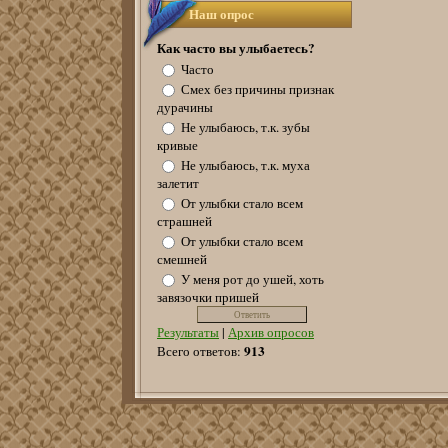
Наш опрос
Как часто вы улыбаетесь?
Часто
Смех без причины признак
дурачины
Не улыбаюсь, т.к. зубы
кривые
Не улыбаюсь, т.к. муха
залетит
От улыбки стало всем
страшней
От улыбки стало всем
смешней
У меня рот до ушей, хоть
завязочки пришей
Результаты
|
Архив опросов
913
Всего ответов: