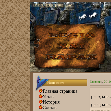
Главная
|
Регистрация
|
Вход
Главная
»
2010
Меню сайта
Главная страница
Устав
[19:33] KORn
История
[19:31] KORne
Состав
Просмотров
: 1451 |