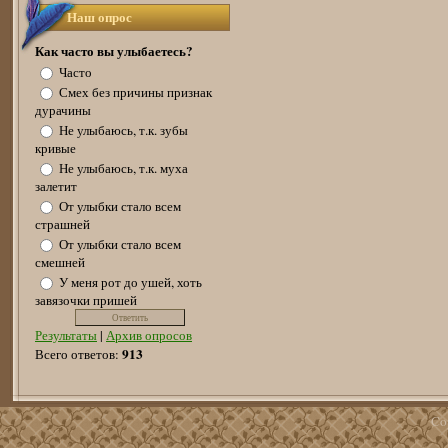
Наш опрос
Как часто вы улыбаетесь?
Часто
Смех без причины признак
дурачины
Не улыбаюсь, т.к. зубы
кривые
Не улыбаюсь, т.к. муха
залетит
От улыбки стало всем
страшней
От улыбки стало всем
смешней
У меня рот до ушей, хоть
завязочки пришей
Результаты
|
Архив опросов
913
Всего ответов:
Co