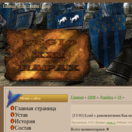
Главная
|
Регистрация
|
Вход
Главная
»
2008
»
Декабрь
»
18
»
Меню сайта
Главная страница
Устав
[13:01] Lord > римлялитянин Как во
История
Просмотров
: 1323 |
Добавил
:
pixar_x
|
Рейтинг
:
0.0
Состав
0
Всего комментариев
: